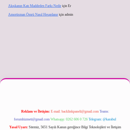
Akışkanın Katı Maddeden Farkı Nedir
için
Er
Amortisman Ömrü Nasıl Hesaplanır
için
admin
l
Reklam ve İletişim:
E-mail:
backlinkpaneli@gmail.com
Teams:
forumhizmeti@gmail.com
Whatsapp: 0262 606 0 726
Telegram: @karabul
Yasal Uyarı:
Sitemiz, 5651 Sayılı Kanun gereğince Bilgi Teknolojileri ve İletişim