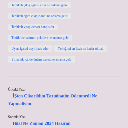
Tehlikeli çıkış eğimli yolu ne anlama gelir
Tehlikeli eğim çıkış işareti ne anlama gelir
Tehlikeli viraj levhası hangisidir
Trafik levhalarının şekilleri ne anlama gelir
Uyarı işareti neyi ifade eder
Yol eğimi en fazla ne kadar olmalı
Yuvarlak içinde ünlem işareti ne anlama gelir
Önceki Yazı
İŞten Cikarildim Tazminatim Odenmedi Ne
Yapmaliyim
Sonraki Yazı
Hilal Ne Zaman 2024 Haziran