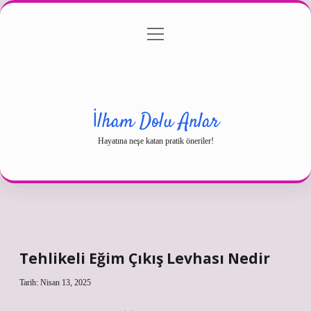
menüyü
Gizlilik Politikası
aç
Hakkımızda
Yasal Uyarı
İlham Dolu Anlar
Hayatına neşe katan pratik öneriler!
Tehlikeli Eğim Çıkış Levhası Nedir
Tarih: Nisan 13, 2025