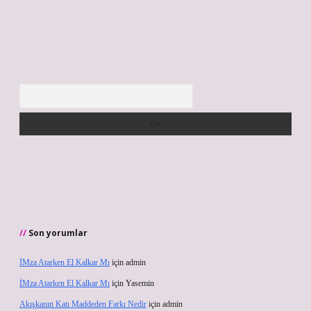
Arama
Son yorumlar
İMza Atarken El Kalkar Mı
için
admin
İMza Atarken El Kalkar Mı
için
Yasemin
Akışkanın Katı Maddeden Farkı Nedir
için
admin