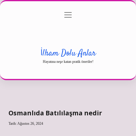
menüyü
Gizlilik Politikası
aç
Hakkımızda
Yasal Uyarı
İlham Dolu Anlar
Hayatına neşe katan pratik öneriler!
Osmanlıda Batılılaşma nedir
Tarih: Ağustos 26, 2024