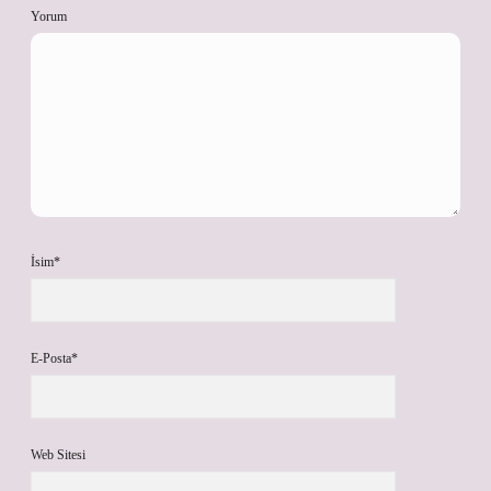
Yorum
İsim*
E-Posta*
Web Sitesi