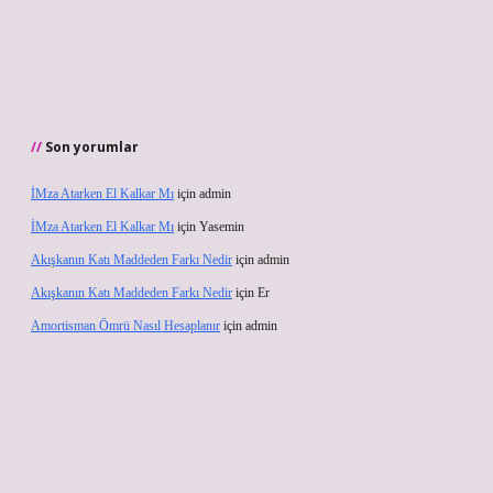
Son yorumlar
İMza Atarken El Kalkar Mı
için
admin
İMza Atarken El Kalkar Mı
için
Yasemin
Akışkanın Katı Maddeden Farkı Nedir
için
admin
Akışkanın Katı Maddeden Farkı Nedir
için
Er
Amortisman Ömrü Nasıl Hesaplanır
için
admin