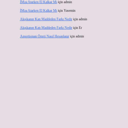
İMza Atarken El Kalkar Mı
için
admin
İMza Atarken El Kalkar Mı
için
Yasemin
Akışkanın Katı Maddeden Farkı Nedir
için
admin
Akışkanın Katı Maddeden Farkı Nedir
için
Er
Amortisman Ömrü Nasıl Hesaplanır
için
admin