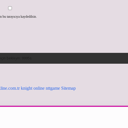
m bu tarayıcıya kaydedilsin.
ikline.com.tr
knight online
nttgame
Sitemap